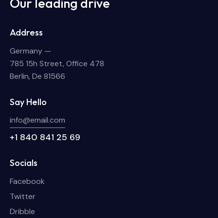
Our leading drive
Address
Germany —
785 15h Street, Office 478
Berlin, De 81566
Say Hello
info@email.com
+1 840 841 25 69
Socials
Facebook
Twitter
Dribble