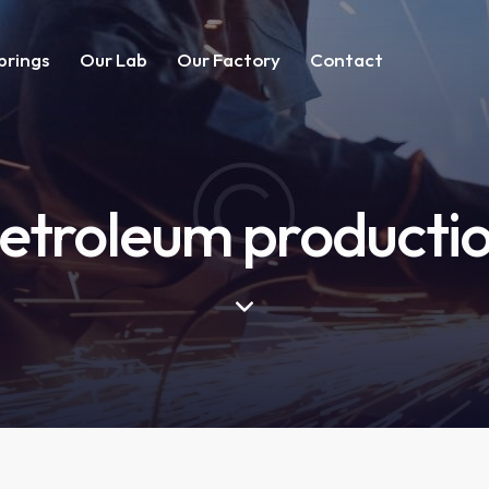
prings
Our Lab
Our Factory
Contact
etroleum producti