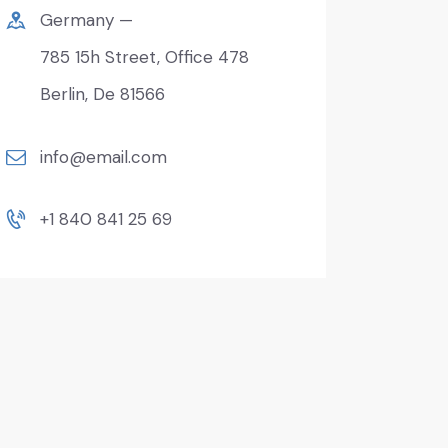
Germany —
785 15h Street, Office 478
Berlin, De 81566
info@email.com
+1 840 841 25 69