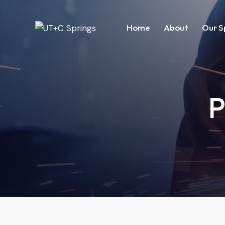
Home
About
Our S
P