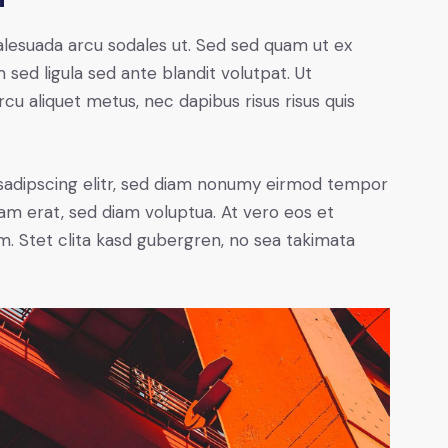
alesuada arcu sodales ut. Sed sed quam ut ex
ed ligula sed ante blandit volutpat. Ut
rcu aliquet metus, nec dapibus risus risus quis
sadipscing elitr, sed diam nonumy eirmod tempor
yam erat, sed diam voluptua. At vero eos et
. Stet clita kasd gubergren, no sea takimata