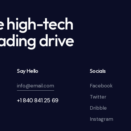
e high-tech
ading drive
Say Hello
Socials
info@email.com
Facebook
Twitter
+1 840 841 25 69
Dribble
Instagram