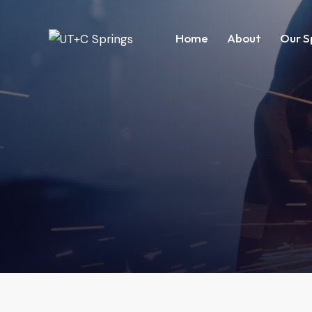
Home
About
Our S