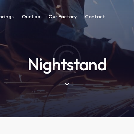
prings
Our Lab
Our Factory
Contact
Nightstand