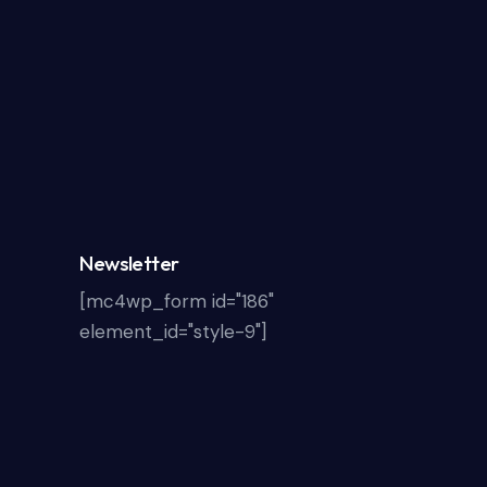
Newsletter
[mc4wp_form id="186"
element_id="style-9"]