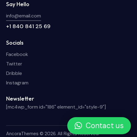
Say Hello
info@email.com
+1 840 841 25 69
Socials
Facebook
Twitter
Dribble
Instagram
Newsletter
[mc4wp_form id="186" element_id="style-9"]
Contact us
AncoraThemes
© 2026. All Rights Reserved.