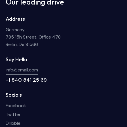
Our leading drive
Address
Germany —
785 15h Street, Office 478
Berlin, De 81566
Say Hello
info@email.com
+1 840 841 25 69
Socials
Facebook
Twitter
Dribble