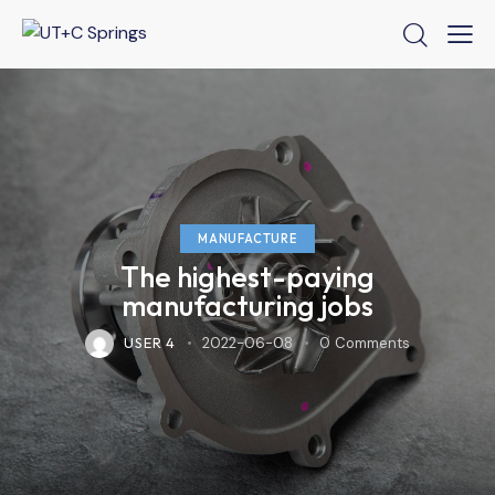
MANUFACTURE
The highest-paying
manufacturing jobs
USER 4
2022-06-08
0
Comments