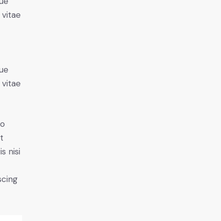
ue
 vitae
ue
 vitae
do
t
s nisi
scing