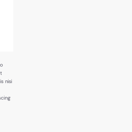
do
t
s nisi
scing