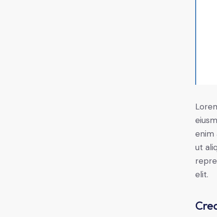
Lorem
eiusm
enim 
ut al
repre
elit.
Crea