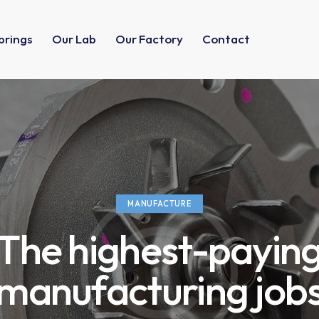
prings
Our Lab
Our Factory
Contact
MANUFACTURE
The highest-payin
manufacturing job