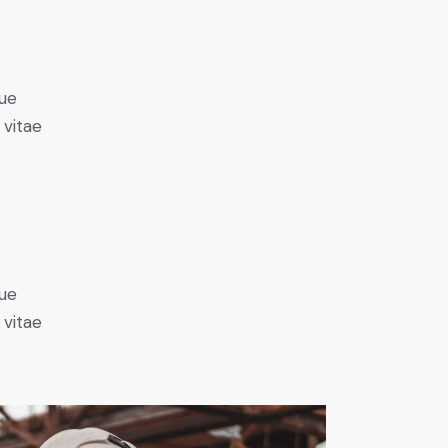
ue
 vitae
ue
 vitae