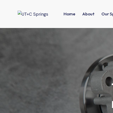
Home
About
Our S