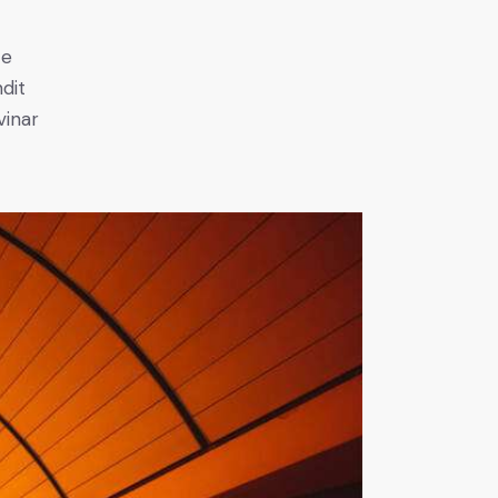
e
ce
ndit
vinar