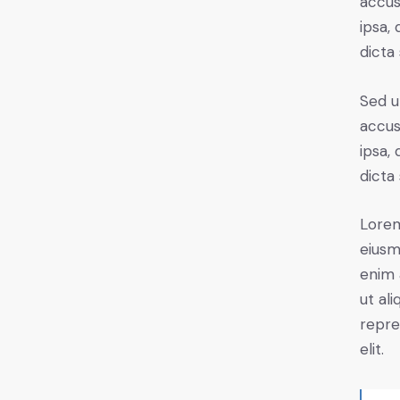
accus
ipsa,
dicta
Sed u
accus
ipsa,
dicta
Lorem
eiusm
enim 
ut al
repre
elit.