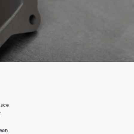
usce
t
nean