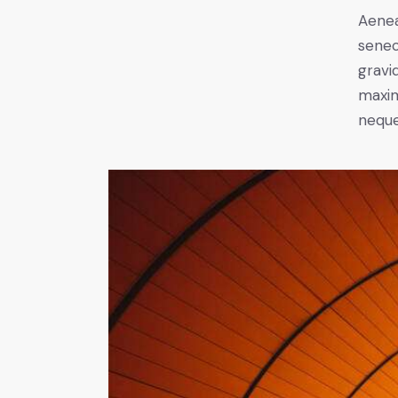
Aenea
senec
gravid
maxim
neque