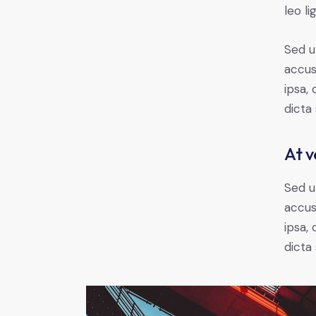
leo li
Sed u
accus
ipsa,
dicta
At v
Sed u
accus
ipsa,
dicta 