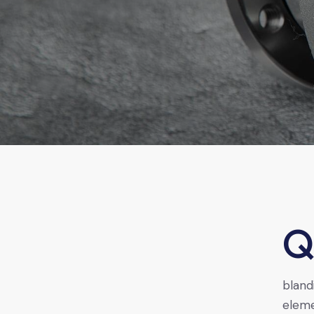
Qroin faucibus nec mauris a sodales, sed elementum 
bland
eleme